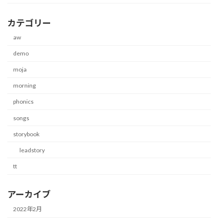
カテゴリー
aw
demo
moja
morning
phonics
songs
storybook
leadstory
tt
アーカイブ
2022年2月