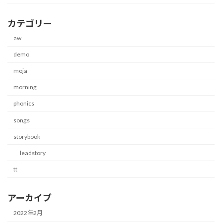
カテゴリー
aw
demo
moja
morning
phonics
songs
storybook
leadstory
tt
アーカイブ
2022年2月