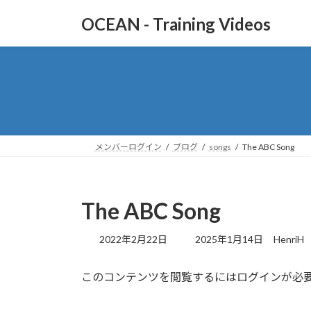
コ
ナ
OCEAN - Training Videos
ン
ビ
テ
ゲ
ン
ー
ツ
シ
へ
ョ
ス
ン
キ
に
ッ
移
メンバーログイン
ブログ
songs
The ABC Song
プ
動
The ABC Song
最
2022年2月22日
2025年1月14日
HenriH
終
更
このコンテンツを閲覧するにはログインが必
新
日
時