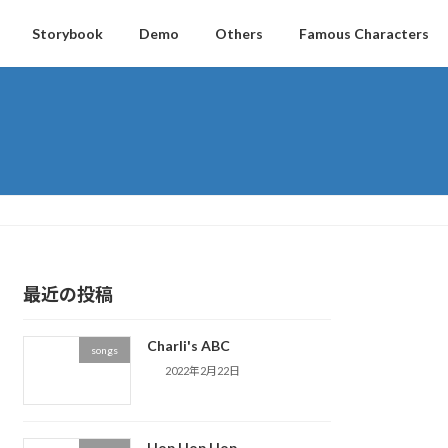
Storybook
Demo
Others
Famous Characters
最近の投稿
Charli's ABC
songs
2022年2月22日
Hop Hop Hop