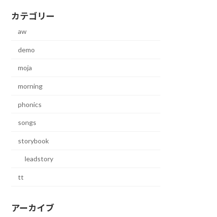
カテゴリー
aw
demo
moja
morning
phonics
songs
storybook
leadstory
tt
アーカイブ