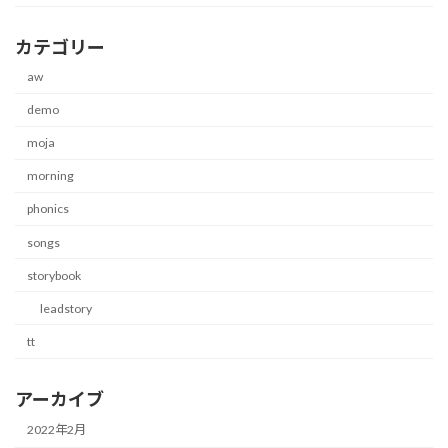
カテゴリー
aw
demo
moja
morning
phonics
songs
storybook
leadstory
tt
アーカイブ
2022年2月