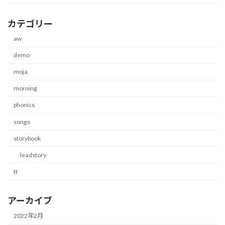
カテゴリー
aw
demo
moja
morning
phonics
songs
storybook
leadstory
tt
アーカイブ
2022年2月