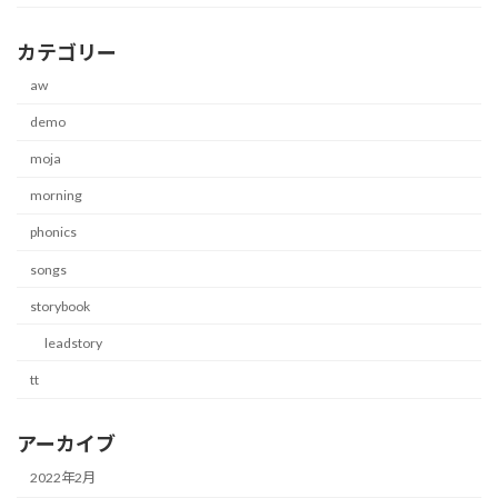
カテゴリー
aw
demo
moja
morning
phonics
songs
storybook
leadstory
tt
アーカイブ
2022年2月