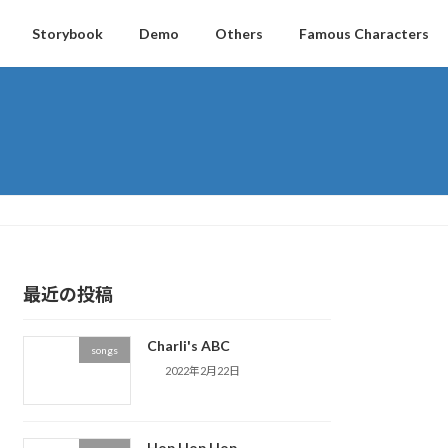
Storybook
Demo
Others
Famous Characters
最近の投稿
Charli's ABC
songs
2022年2月22日
Hop Hop Hop