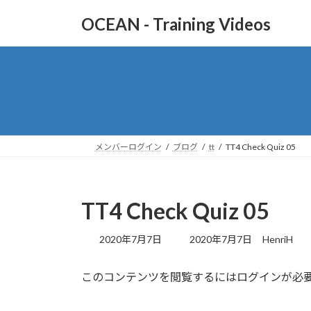
コ
ナ
OCEAN - Training Videos
ン
ビ
テ
ゲ
ン
ー
ツ
シ
へ
ョ
ス
ン
キ
に
ッ
移
メンバーログイン
ブログ
tt
TT4 Check Quiz 05
プ
動
TT4 Check Quiz 05
最
2020年7月7日
2020年7月7日
HenriH
終
更
このコンテンツを閲覧するにはログインが必
新
日
時