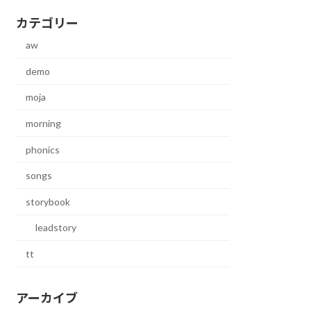
カテゴリー
aw
demo
moja
morning
phonics
songs
storybook
leadstory
tt
アーカイブ