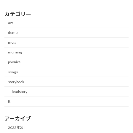
カテゴリー
aw
demo
moja
morning
phonics
songs
storybook
leadstory
tt
アーカイブ
2022年2月