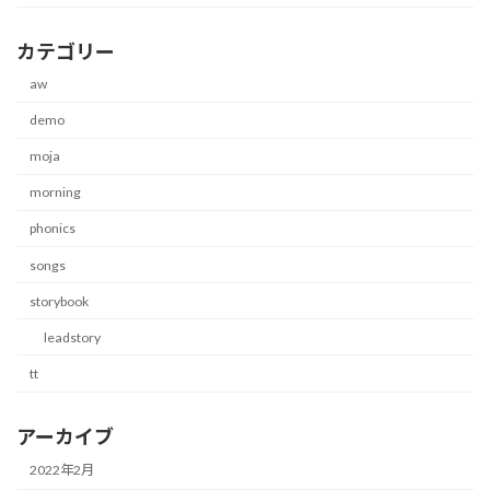
カテゴリー
aw
demo
moja
morning
phonics
songs
storybook
leadstory
tt
アーカイブ
2022年2月