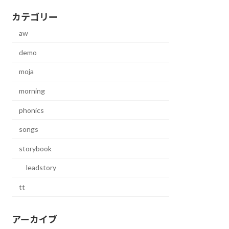
カテゴリー
aw
demo
moja
morning
phonics
songs
storybook
leadstory
tt
アーカイブ