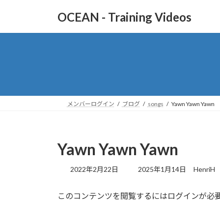
コ
ナ
OCEAN - Training Videos
ン
ビ
テ
ゲ
ン
ー
ツ
シ
へ
ョ
ス
ン
キ
に
ッ
移
メンバーログイン
ブログ
songs
Yawn Yawn Yawn
プ
動
Yawn Yawn Yawn
最
2022年2月22日
2025年1月14日
HenriH
終
更
このコンテンツを閲覧するにはログインが必
新
日
時