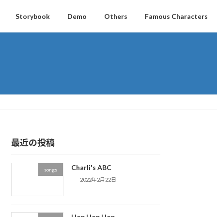
Storybook
Demo
Others
Famous Characters
最近の投稿
Charli's ABC
songs
2022年2月22日
Hop Hop Hop